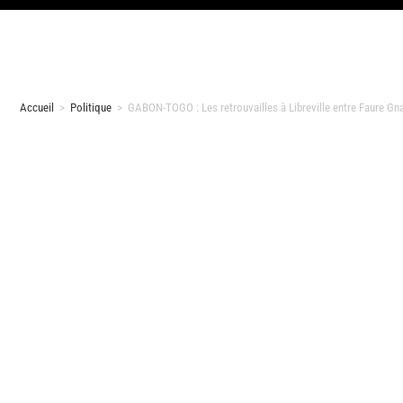
Accueil
>
Politique
>
GABON-TOGO : Les retrouvailles à Libreville entre Faure G