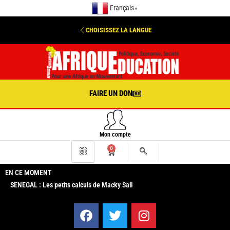
Français
▼
CHOISISSEZ LA LANGUE
FAIRE UN DON
Mon compte
0
EN CE MOMENT
SENEGAL : Les petits calculs de Macky Sall