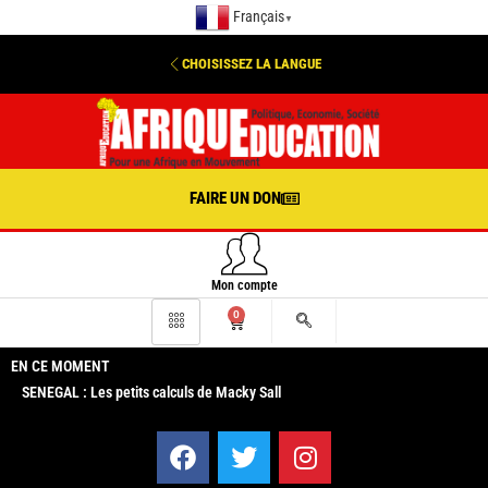
Français
▼
CHOISISSEZ LA LANGUE
FAIRE UN DON
Mon compte
0
EN CE MOMENT
SENEGAL : Les petits calculs de Macky Sall