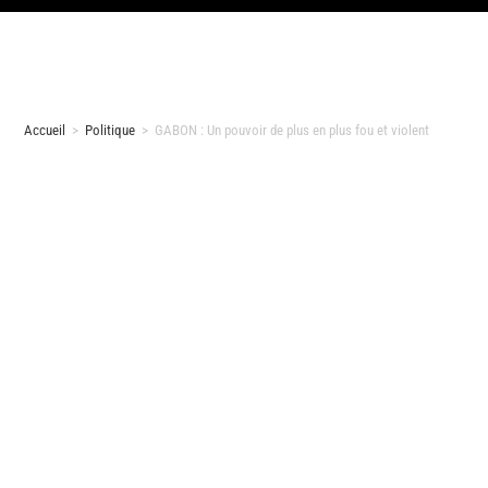
Accueil
>
Politique
>
GABON : Un pouvoir de plus en plus fou et violent