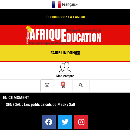
Français
▼
CHOISISSEZ LA LANGUE
FAIRE UN DON
Mon compte
0
EN CE MOMENT
SENEGAL : Les petits calculs de Macky Sall