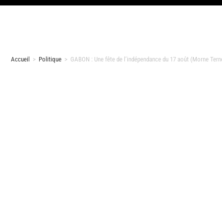
Accueil
>
Politique
>
GABON : Une fête de l’indépendance du 17 août (Morne Tern