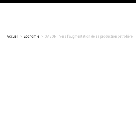
Accueil
>
Economie
>
GABON : Vers l’augmentation de sa production pétrolière