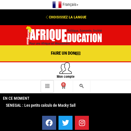
Français
▼
CHOISISSEZ LA LANGUE
FAIRE UN DON
Mon compte
0
EN CE MOMENT
SENEGAL : Les petits calculs de Macky Sall