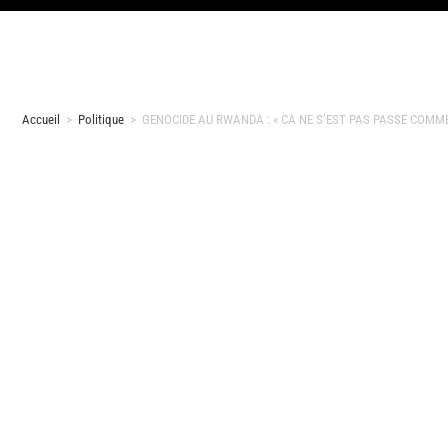
Accueil
>
Politique
>
GENOCIDE AU RWANDA : « CA NE S’EST PAS PASSE COMME C