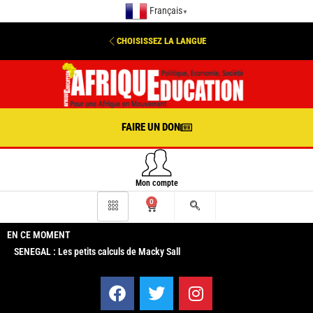
Français
▼
CHOISISSEZ LA LANGUE
FAIRE UN DON
Mon compte
0
EN CE MOMENT
SENEGAL : Les petits calculs de Macky Sall