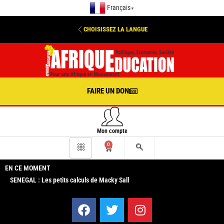
Français
▼
CHOISISSEZ LA LANGUE
FAIRE UN DON
Mon compte
0
EN CE MOMENT
SENEGAL : Les petits calculs de Macky Sall