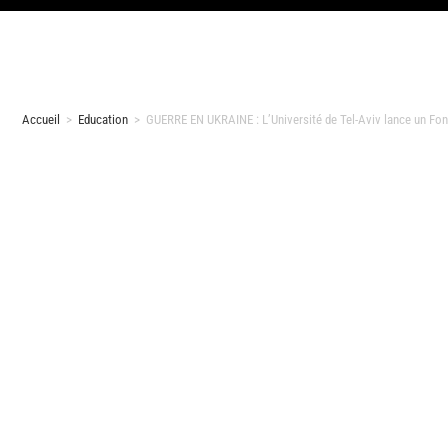
Accueil
>
Education
>
GUERRE EN UKRAINE : L’Université de Tel-Aviv lance un Fon