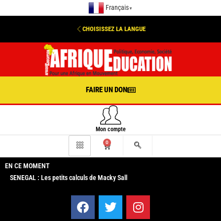
Français
▼
CHOISISSEZ LA LANGUE
FAIRE UN DON
Mon compte
0
EN CE MOMENT
SENEGAL : Les petits calculs de Macky Sall