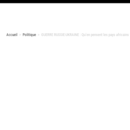
Accueil
>
Politique
>
GUERRE RUSSIE-UKRAINE : Qu’en pensent les pays africains ? 