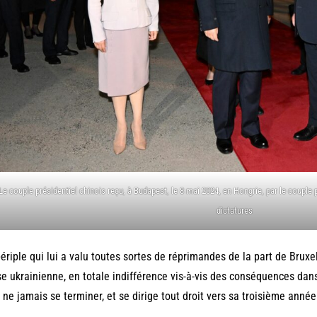
Le couple présidentiel chinois reçu, à Budapest, le 8 mai 2024, en Hongrie, par le couple 
dictatures
ériple qui lui a valu toutes sortes de réprimandes de la part de Bruxel
e ukrainienne, en totale indifférence vis-à-vis des conséquences dan
 ne jamais se terminer, et se dirige tout droit vers sa troisième anné