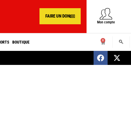
FAIRE UN DON
Mon compte
0
ORTS
BOUTIQUE
SENEGAL : Nomination d’un nouveau présiden