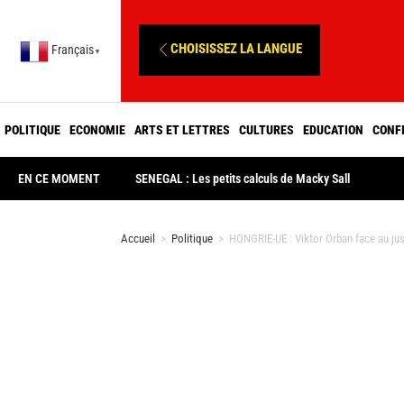
CHOISISSEZ LA LANGUE
Français
▼
POLITIQUE
ECONOMIE
ARTS ET LETTRES
CULTURES
EDUCATION
CONF
EN CE MOMENT
SENEGAL : Les petits calculs de Macky Sall
Accueil
>
Politique
>
HONGRIE-UE : Viktor Orban face au ju