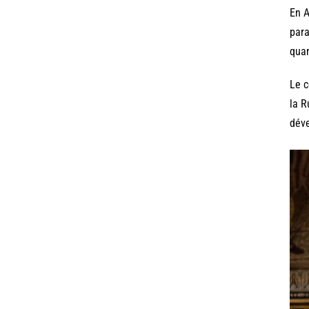
En A
para
quan
Le c
la R
déve