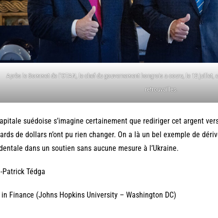
Après le Sommet de l’OTAN, le chef du gouvernement hongrois a couru, le 12 juillet, e
retrouvailles.
apitale suédoise s’imagine certainement que rediriger cet argent vers
iards de dollars n’ont pu rien changer. On a là un bel exemple de déri
dentale dans un soutien sans aucune mesure à l’Ukraine.
-Patrick Tédga
in Finance (Johns Hopkins University – Washington DC)