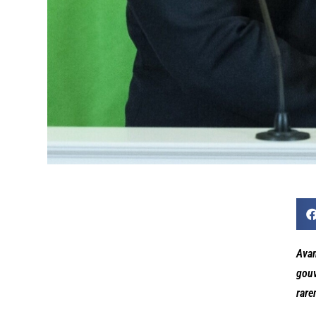
Avan
gouv
rare