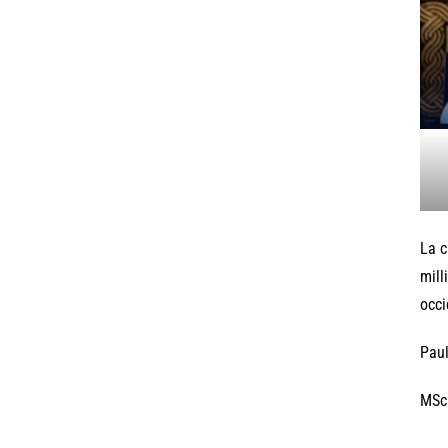
La c
mill
occi
Paul
MSc 