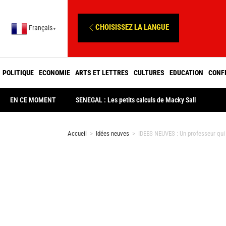
CHOISISSEZ LA LANGUE
Français
▼
POLITIQUE
ECONOMIE
ARTS ET LETTRES
CULTURES
EDUCATION
CONF
EN CE MOMENT
SENEGAL : Les petits calculs de Macky Sall
Accueil
>
Idées neuves
>
IDEES NEUVES : Un professeur qui 