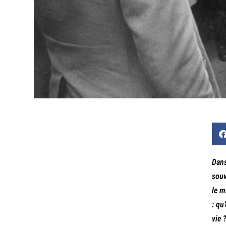
Dans
souv
le m
: qu
vie 