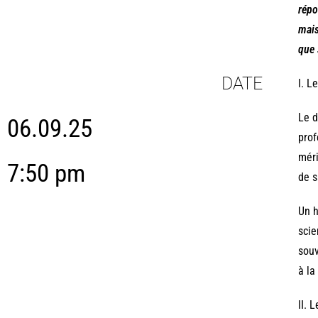
répo
mais
que 
DATE
I. L
Le d
06.09.25
prof
méri
7:50 pm
de s
Un h
scie
souv
à la
II. 