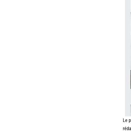
Le p
réda