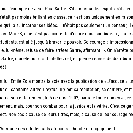
ons l’exemple de Jean-Paul Sartre. S’il a marqué les esprits, s’il a 
n’était pas moins brillant en classe, ce n’est pas uniquement en raiso
e qu’il a su incarner ses idées. Il n’était pas seulement un penseur, i
ant Mai 68, il ne s’est pas contenté d’écrire dans son bureau ; il a pr
étudiants, est allé jusqu’à braver le pouvoir. Ce courage a impressio
le, lui-même, refusa de faire arrêter Sartre, affirmant : « On n’arrête p
 Sartre, modèle pour tout intellectuel, en pleine séance de distributi
68).
t lui, Emile Zola montra la voie avec la publication de « J’accuse », 
ur du capitaine Alfred Dreyfus. Il y mit sa réputation, sa carrière, et m
our de son enterrement, le 6 octobre 1902, par une foule immense, ce n
ement, mais, pour son combat pour la justice et la vérité. C’est ce g
ect. Non pas à cause de leurs titres, mais, à cause de leur courage m
 L’héritage des intellectuels africains : Dignité et engagement