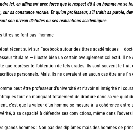
ndre ici, en affirmant avec force que le respect dû à un homme ne se fo
, sur sa constance morale. Et qu’un professeur, s’il trahit sa parole, devi
soit son niveau d’études ou ses réalisations académiques.
es titres ne font pas l’homme
ébat récent suivi sur Facebook autour des titres académiques — doct
esseur titulaire — illustre bien un certain aveuglement collectif. Il n
te que représente l’obtention de tels grades. Ils sont souvent le fruit
acrifices personnels. Mais, ils ne devraient en aucun cas être une fin 
omme peut être professeur d’université et n’avoir ni intégrité ni cour
ntifiques tout en manquant totalement de droiture dans sa vie quotid
ent, c’est que la valeur d’un homme se mesure à la cohérence entre se
 vérité, à sa capacité à défendre ses convictions, même dans l’adversi
Les grands hommes : Non pas des diplômés mais des hommes de prin