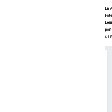
En A
Fotê
Leur
port
c’es