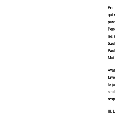
Pren
qui 
parc
Pend
les 
Gaul
Paul
Mai 
Avan
fave
le j
seul
resp
III.