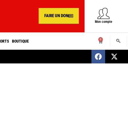
FAIRE UN DON
Mon compte
0
ORTS
BOUTIQUE
SENEGAL : Nomination d’un nouveau présiden