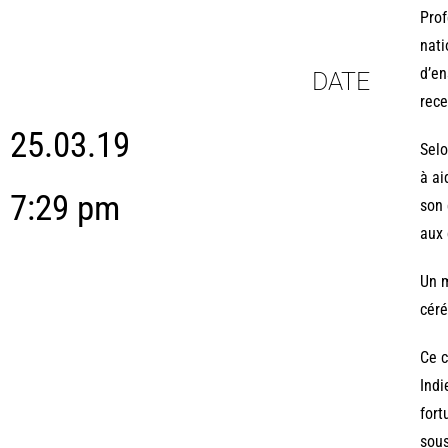
Prof
nati
d’en
DATE
rece
25.03.19
Selo
à ai
7:29 pm
son 
aux 
Un m
céré
Ce c
Indi
fort
sous