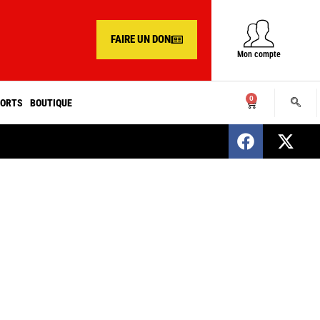
FAIRE UN DON
Mon compte
0
ORTS
BOUTIQUE
SENEGAL : Nomination d’un nouveau présiden