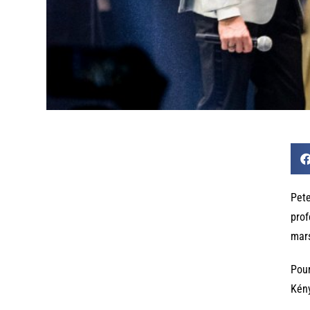
Pete
prof
mars
Pour
Kény