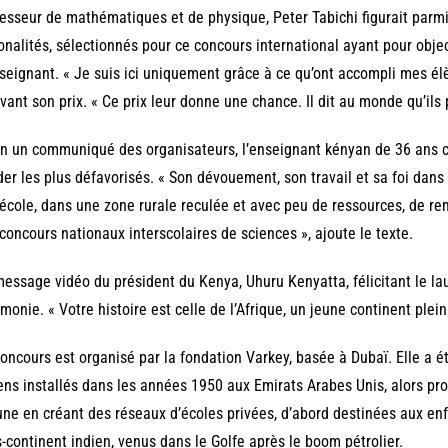
esseur de mathématiques et de physique, Peter Tabichi figurait parmi 
onalités, sélectionnés pour ce concours international ayant pour objec
seignant. « Je suis ici uniquement grâce à ce qu’ont accompli mes élè
vant son prix. « Ce prix leur donne une chance. Il dit au monde qu’ils 
n un communiqué des organisateurs, l’enseignant kényan de 36 ans 
der les plus défavorisés. « Son dévouement, son travail et sa foi dans
école, dans une zone rurale reculée et avec peu de ressources, de rem
concours nationaux interscolaires de sciences », ajoute le texte.
essage vidéo du président du Kenya, Uhuru Kenyatta, félicitant le laur
monie. « Votre histoire est celle de l’Afrique, un jeune continent plein
oncours est organisé par la fondation Varkey, basée à Dubaï. Elle a ét
ens installés dans les années 1950 aux Emirats Arabes Unis, alors prote
une en créant des réseaux d’écoles privées, d’abord destinées aux en
-continent indien, venus dans le Golfe après le boom pétrolier.