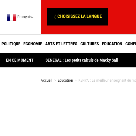
CHOISISSEZ LA LANGUE
Français
▼
POLITIQUE
ECONOMIE
ARTS ET LETTRES
CULTURES
EDUCATION
CONF
EN CE MOMENT
SENEGAL : Les petits calculs de Macky Sall
Accueil
>
Education
>
KENYA : Le meilleur enseignant du m