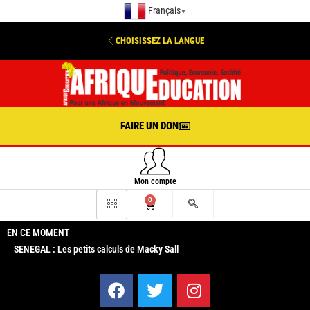
Français
▼
CHOISISSEZ LA LANGUE
FAIRE UN DON
Mon compte
0
EN CE MOMENT
SENEGAL : Les petits calculs de Macky Sall