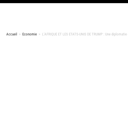
Accueil
>
Economie
>
L’AFRIQUE ET LES ETATS-UNIS DE TRUMP : Une diplomatie e