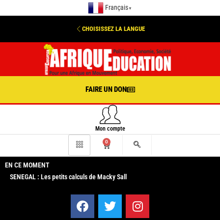
Français
▼
CHOISISSEZ LA LANGUE
FAIRE UN DON
Mon compte
0
EN CE MOMENT
SENEGAL : Les petits calculs de Macky Sall