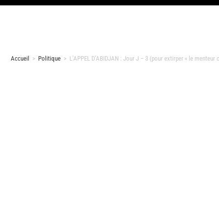
Accueil
>
Politique
>
L’APPEL D’ABIDJAN : Jour J – 3 (pour extirper « le menteur c