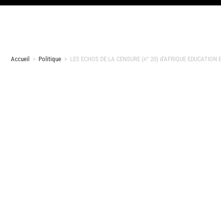
Accueil
>
Politique
>
LES ECHOS DE LA CENSURE (n° 20) d’AFRIQUE EDUCATION