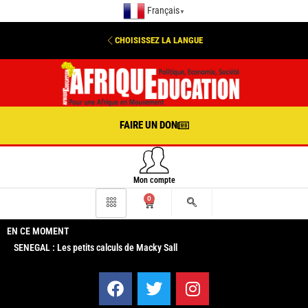
Français
▼
CHOISISSEZ LA LANGUE
FAIRE UN DON
Mon compte
0
EN CE MOMENT
SENEGAL : Les petits calculs de Macky Sall