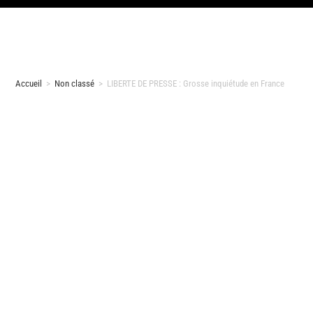
Accueil
>
Non classé
>
LIBERTE DE PRESSE : Grosse inquiétude en France