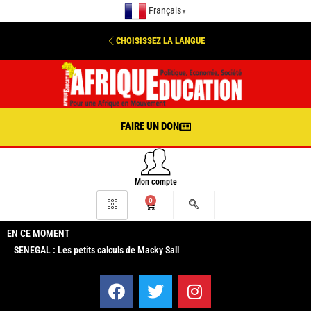
Français
▼
CHOISISSEZ LA LANGUE
FAIRE UN DON
Mon compte
0
EN CE MOMENT
SENEGAL : Les petits calculs de Macky Sall