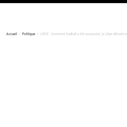
Accueil
>
Politique
>
LIBYE : Comment Kadhafi a été assassiné, la Libye détruite e