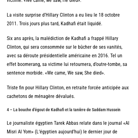
victime: «We came, we saw, He died».
La visite surprise d’Hillary Clinton a eu lieu le 18 octobre
2011. Trois jours plus tard, Kadhafi était liquidé.
Six ans après, la malédiction de Kadhafi a frappé Hillary
Clinton, qui sera consommée sur le bûcher de ses vanités,
avec sa déroute présidentielle américaine en 2016. Tel un
effet boomerang, sa victime lui retournera, d’outre-tombe, sa
sentence morbide. «We came, We saw, She died».
Triste fin pour Hillary Clinton, en retraite forcée anticipée aux
cachetons de ménagère dévalués.
4 – La bouche d’égout de Kadhafi et la tanière de Saddam Hussein
Le journaliste égyptien Tarek Abbas relate dans le journal «Al
Misri Al Yom» (L‘égyptien aujourd’hui) le dernier jour de