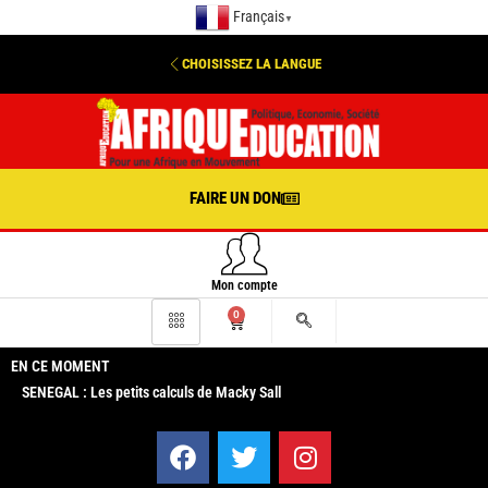
Français
▼
CHOISISSEZ LA LANGUE
FAIRE UN DON
Mon compte
0
EN CE MOMENT
SENEGAL : Les petits calculs de Macky Sall