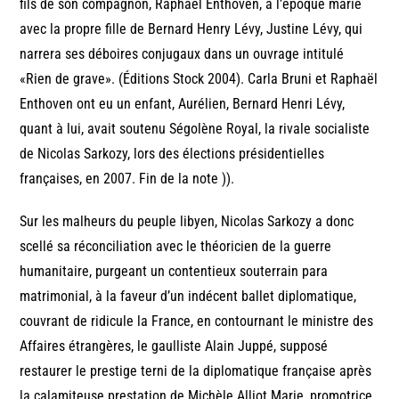
fils de son compagnon, Raphaël Enthoven, à l’époque marié
avec la propre fille de Bernard Henry Lévy, Justine Lévy, qui
narrera ses déboires conjugaux dans un ouvrage intitulé
«Rien de grave». (Éditions Stock 2004). Carla Bruni et Raphaël
Enthoven ont eu un enfant, Aurélien, Bernard Henri Lévy,
quant à lui, avait soutenu Ségolène Royal, la rivale socialiste
de Nicolas Sarkozy, lors des élections présidentielles
françaises, en 2007. Fin de la note )).
Sur les malheurs du peuple libyen, Nicolas Sarkozy a donc
scellé sa réconciliation avec le théoricien de la guerre
humanitaire, purgeant un contentieux souterrain para
matrimonial, à la faveur d’un indécent ballet diplomatique,
couvrant de ridicule la France, en contournant le ministre des
Affaires étrangères, le gaulliste Alain Juppé, supposé
restaurer le prestige terni de la diplomatique française après
la calamiteuse prestation de Michèle Alliot Marie, promotrice