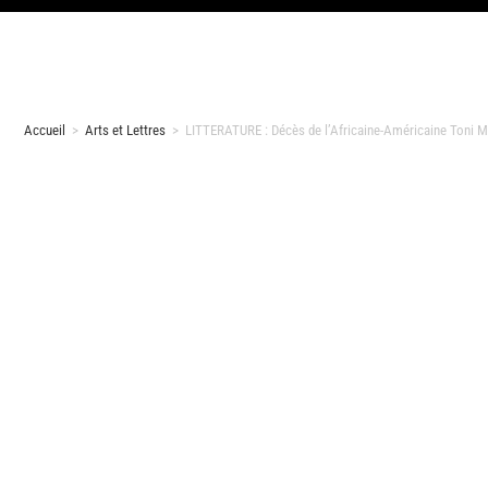
Accueil
>
Arts et Lettres
>
LITTERATURE : Décès de l’Africaine-Américaine Toni Mo