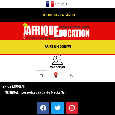
Français
▼
CHOISISSEZ LA LANGUE
FAIRE UN DON
Mon compte
0
EN CE MOMENT
SENEGAL : Les petits calculs de Macky Sall