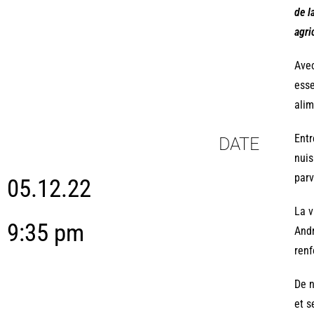
de l
agri
Avec
esse
alim
Entr
DATE
nuis
parv
05.12.22
La v
9:35 pm
Andr
renf
De n
et s