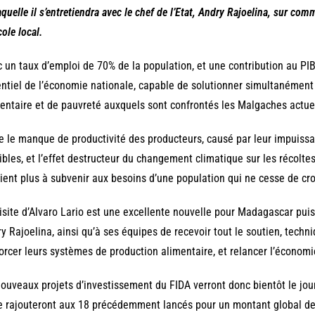
aquelle il s’entretiendra avec le chef de l’Etat, Andry Rajoelina, sur co
cole local.
 un taux d’emploi de 70% de la population, et une contribution au PIB
ntiel de l’économie nationale, capable de solutionner simultanément
entaire et de pauvreté auxquels sont confrontés les Malgaches actue
e le manque de productivité des producteurs, causé par leur impuiss
ibles, et l’effet destructeur du changement climatique sur les récoltes
ient plus à subvenir aux besoins d’une population qui ne cesse de cro
isite d’Alvaro Lario est une excellente nouvelle pour Madagascar puis
y Rajoelina, ainsi qu’à ses équipes de recevoir tout le soutien, techni
orcer leurs systèmes de production alimentaire, et relancer l’économi
ouveaux projets d’investissement du FIDA verront donc bientôt le jour
e rajouteront aux 18 précédemment lancés pour un montant global de p