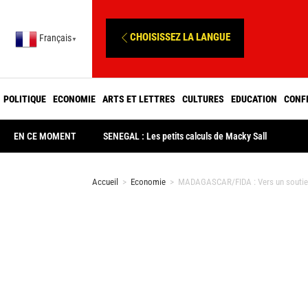
CHOISISSEZ LA LANGUE
Français
▼
POLITIQUE
ECONOMIE
ARTS ET LETTRES
CULTURES
EDUCATION
CONF
EN CE MOMENT
SENEGAL : Les petits calculs de Macky Sall
Accueil
>
Economie
>
MADAGASCAR/FIDA : Vers un soutien 