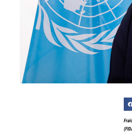
Fraî
(FID