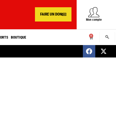
FAIRE UN DON
Mon compte
0
ORTS
BOUTIQUE
SENEGAL : Nomination d’un nouveau présiden