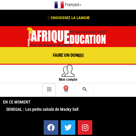
Français
▼
CHOISISSEZ LA LANGUE
FAIRE UN DON
Mon compte
0
EN CE MOMENT
SENEGAL : Les petits calculs de Macky Sall