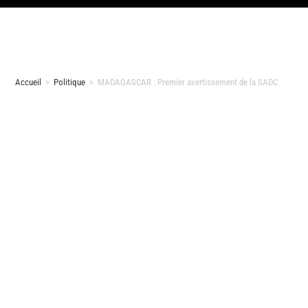
Accueil
>
Politique
>
MADAGASCAR : Premier avertissement de la SADC