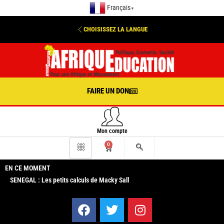
Français
▼
CHOISISSEZ LA LANGUE
FAIRE UN DON
Mon compte
0
EN CE MOMENT
SENEGAL : Les petits calculs de Macky Sall