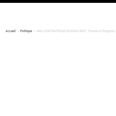
Accueil
>
Politique
>
MALI-CENTRAFRIQUE-SOUDAN-LIBYE : Poutine et Prigojine à 