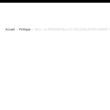
Accueil
>
Politique
>
MALI : LA PRÉSIDENTIELLE ET LES LÉGISLATIVES AURONT L