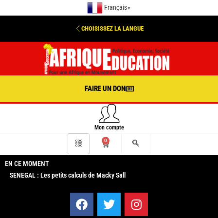
Français
▼
CHOISISSEZ LA LANGUE
FAIRE UN DON
Mon compte
0
EN CE MOMENT
SENEGAL : Les petits calculs de Macky Sall