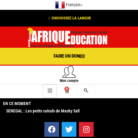
Français
▼
CHOISISSEZ LA LANGUE
FAIRE UN DON
Mon compte
0
EN CE MOMENT
SENEGAL : Les petits calculs de Macky Sall