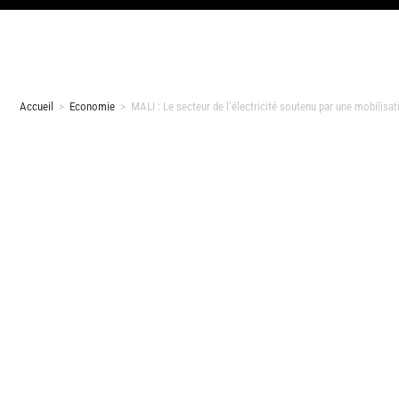
Accueil
>
Economie
>
MALI : Le secteur de l’électricité soutenu par une mobilisat