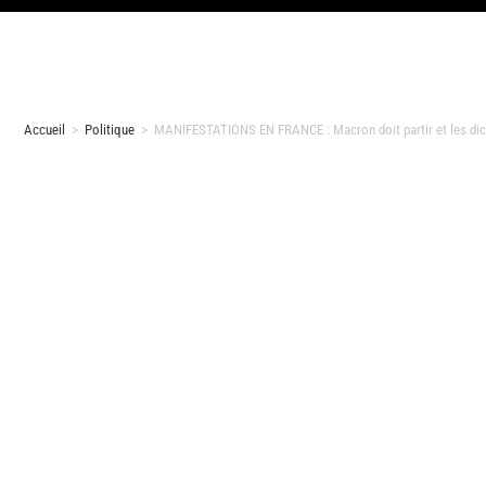
Accueil
>
Politique
>
MANIFESTATIONS EN FRANCE : Macron doit partir et les dicta