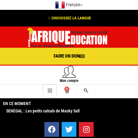
Français
▼
CHOISISSEZ LA LANGUE
FAIRE UN DON
Mon compte
0
EN CE MOMENT
SENEGAL : Les petits calculs de Macky Sall