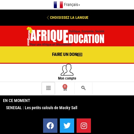
Français
▼
CHOISISSEZ LA LANGUE
FAIRE UN DON
Mon compte
0
EN CE MOMENT
SENEGAL : Les petits calculs de Macky Sall