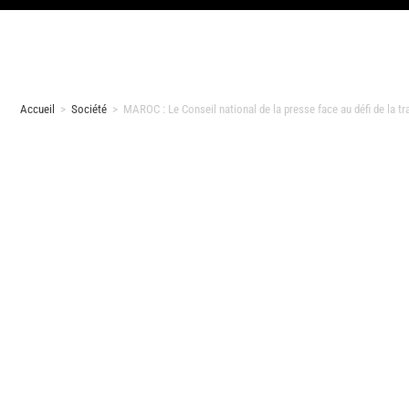
Accueil
>
Société
>
MAROC : Le Conseil national de la presse face au défi de la t