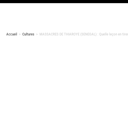
Accueil
>
Cultures
>
MASSACRES DE THIAROYE (SENEGAL) : Quelle leçon en tirer po