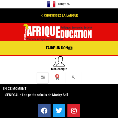
Français
▼
CHOISISSEZ LA LANGUE
FAIRE UN DON
Mon compte
0
EN CE MOMENT
SENEGAL : Les petits calculs de Macky Sall