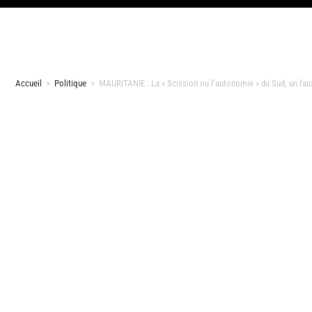
Accueil
>
Politique
>
MAURITANIE : La « Scission ou l’autonomie » du Sud, un fa