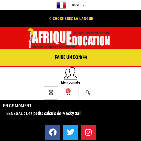
Français
▼
CHOISISSEZ LA LANGUE
FAIRE UN DON
Mon compte
0
EN CE MOMENT
SENEGAL : Les petits calculs de Macky Sall