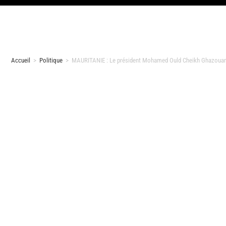
Accueil
>
Politique
>
MAURITANIE : Le président Mohamed Ould Cheikh Ghazouani t