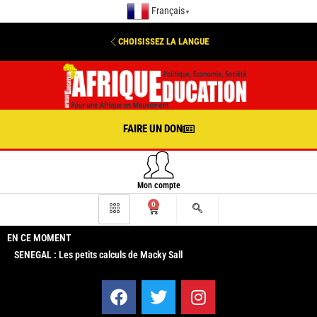
Français
▼
CHOISISSEZ LA LANGUE
FAIRE UN DON
Mon compte
0
EN CE MOMENT
SENEGAL : Les petits calculs de Macky Sall