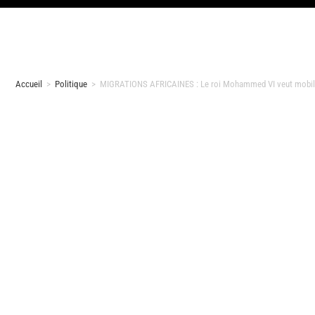
Accueil
>
Politique
>
MIGRATIONS AFRICAINES : Le roi Mohammed VI veut mobilise