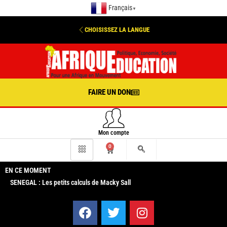
Français
▼
CHOISISSEZ LA LANGUE
FAIRE UN DON
Mon compte
0
EN CE MOMENT
SENEGAL : Les petits calculs de Macky Sall