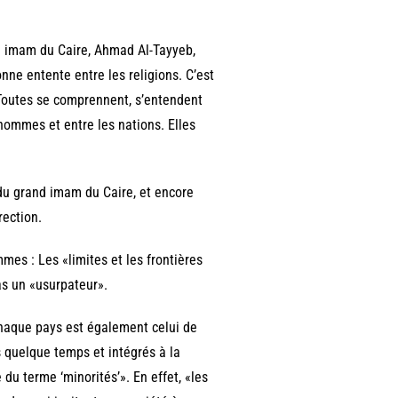
nd imam du Caire, Ahmad Al-Tayyeb,
onne entente entre les religions. C’est
. Toutes se comprennent, s’entendent
 hommes et entre les nations. Elles
s du grand imam du Caire, et encore
rection.
mes : Les «limites et les frontières
pas un «usurpateur».
«chaque pays est également celui de
s quelque temps et intégrés à la
 du terme ‘minorités’». En effet, «les