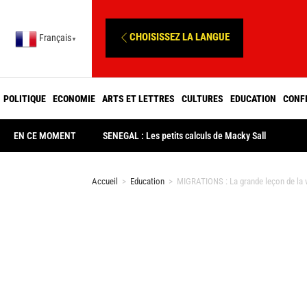
CHOISISSEZ LA LANGUE
Français
▼
POLITIQUE
ECONOMIE
ARTS ET LETTRES
CULTURES
EDUCATION
CONF
EN CE MOMENT
SENEGAL : Les petits calculs de Macky Sall
Accueil
>
Education
>
MIGRATIONS : La grande leçon de la v