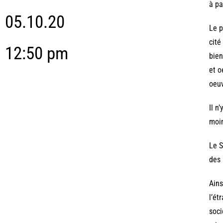
à pa
05.10.20
Le p
cité
12:50 pm
bien
et o
oeuv
Il n
moin
Le S
des 
Ains
l’ét
soci