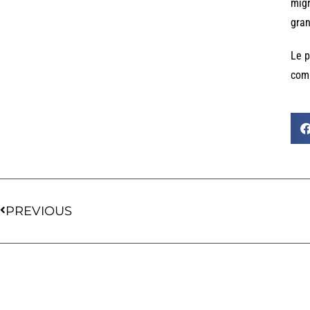
migr
gran
Le p
comm
PREVIOUS