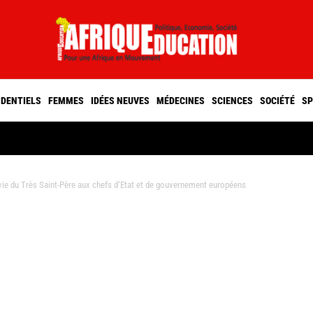
IDENTIELS
FEMMES
IDÉES NEUVES
MÉDECINES
SCIENCES
SOCIÉTÉ
SP
ie du Très Saint-Père aux chefs d’Etat et de gouvernement européens