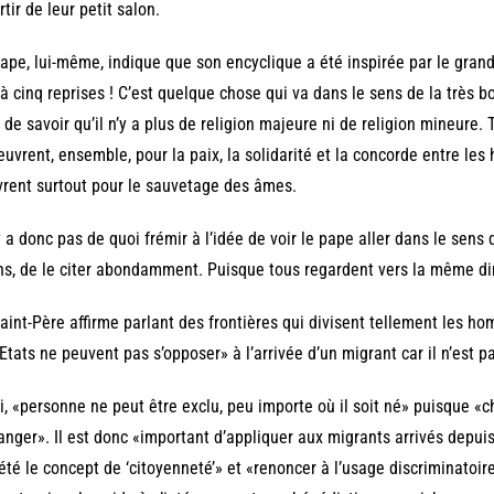
rtir de leur petit salon.
ape, lui-même, indique que son encyclique a été inspirée par le gra
 à cinq reprises ! C’est quelque chose qui va dans le sens de la très b
 de savoir qu’il n’y a plus de religion majeure ni de religion mineure
euvrent, ensemble, pour la paix, la solidarité et la concorde entre les
rent surtout pour le sauvetage des âmes.
’y a donc pas de quoi frémir à l’idée de voir le pape aller dans le sen
s, de le citer abondamment. Puisque tous regardent vers la même di
aint-Père affirme parlant des frontières qui divisent tellement les hom
Etats ne peuvent pas s’opposer» à l’arrivée d’un migrant car il n’est 
i, «personne ne peut être exclu, peu importe où il soit né» puisque 
ranger». Il est donc «important d’appliquer aux migrants arrivés depui
été le concept de ‘citoyenneté’» et «renoncer à l’usage discriminatoire