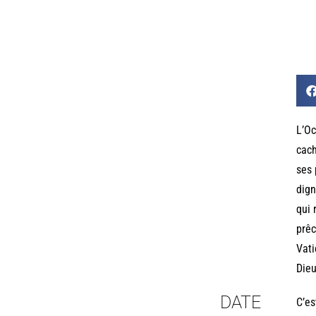
L’Oc
cach
ses 
dign
qui 
prêc
Vati
Dieu
DATE
C’es