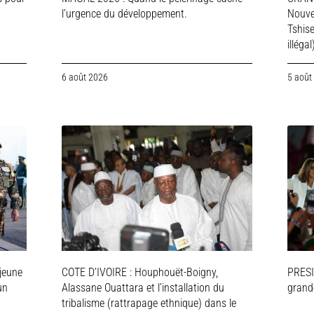
l’urgence du développement.
Nouve
Tshis
illégal
6 août 2026
5 août
jeune
COTE D’IVOIRE : Houphouët-Boigny,
PRESI
un
Alassane Ouattara et l’installation du
grande
tribalisme (rattrapage ethnique) dans le