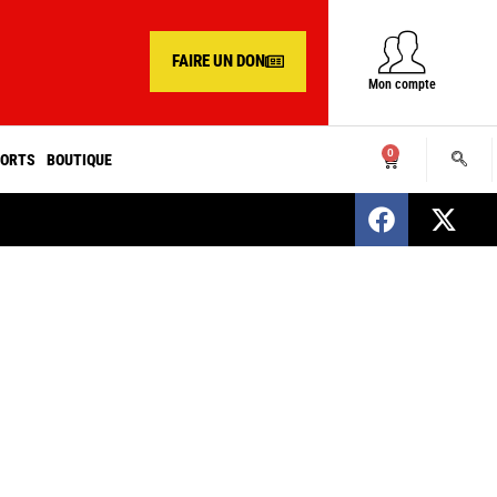
FAIRE UN DON
Mon compte
0
ORTS
BOUTIQUE
SENEGAL : Nomination d’un nouveau présiden