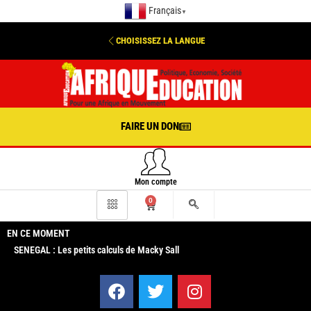
Français
▼
CHOISISSEZ LA LANGUE
FAIRE UN DON
Mon compte
0
EN CE MOMENT
SENEGAL : Les petits calculs de Macky Sall