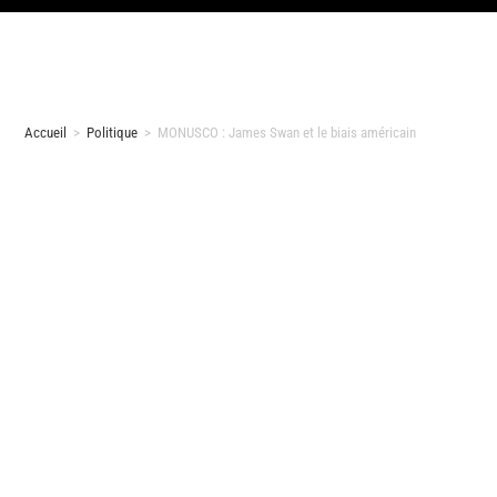
Accueil
>
Politique
>
MONUSCO : James Swan et le biais américain