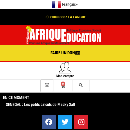
Français
▼
CHOISISSEZ LA LANGUE
FAIRE UN DON
Mon compte
0
EN CE MOMENT
SENEGAL : Les petits calculs de Macky Sall