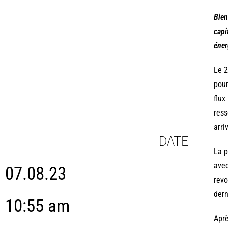
Bien
capi
éner
Le 2
pour
flux
ress
arri
DATE
La p
avec
07.08.23
revo
dern
10:55 am
Aprè