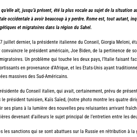
 qu’elle ait, jusqu’à présent, été la plus vocale au sujet de la situation au
tale occidentale à avoir beaucoup à y perdre. Rome est, tout autant, in
gétiques et migratoires dans la région du Sahel.
7 juillet dernier, la présidente italienne du Conseil, Giorgia Meloni, ét
 convaincre le président américain, Joe Biden, de la pertinence de s
 migratoires. Un problème qui touche les deux pays, l’Italie faisant f
ortissants en provenance d’Afrique, et les Etats-Unis ayant tradition
vées massives des Sud-Américains.
résidente du Conseil italien, qui avait, certainement, prévu de présen
 le président tunisien, Kaïs Saïed, (notre photo montre les quatre dir
ir ses plans à la lumière des nouvelles peu reluisantes arrivant fraîc
ières devenant d’ailleurs le sujet principal de l’entretien entre les de
s les sanctions qui se sont abattues sur la Russie en rétribution à la g