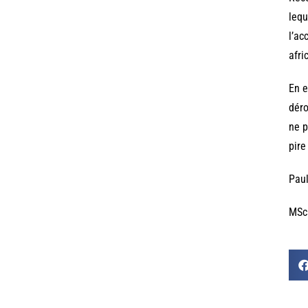
lequ
l’ac
afri
En e
déro
ne p
pire
Paul
MSc 