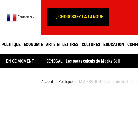
CHOISISSEZ LA LANGUE
Français
▼
POLITIQUE
ECONOMIE
ARTS ET LETTRES
CULTURES
EDUCATION
CONF
EN CE MOMENT
SENEGAL : Les petits calculs de Macky Sall
Accueil
>
Politique
>
IMMIGRATION : La présidente du Consei