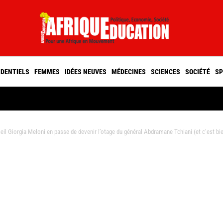
IDENTIELS
FEMMES
IDÉES NEUVES
MÉDECINES
SCIENCES
SOCIÉTÉ
SP
l Giorgia Meloni en passe de devenir l’otage du général Abdramane Tchiani (et c’est bie