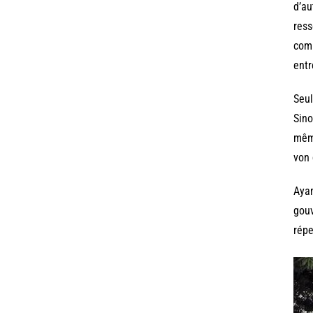
d’au
ress
comb
entr
Seul
Sino
même
von 
Ayan
gouv
répe