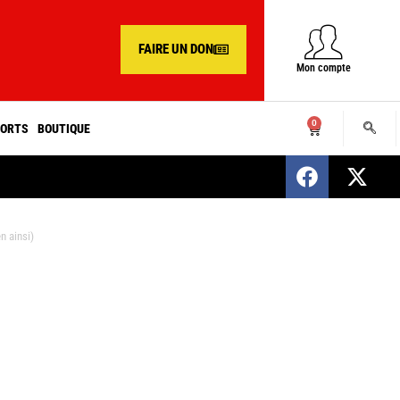
FAIRE UN DON
Mon compte
0
ORTS
BOUTIQUE
SENEGAL : Nomination d’un nouveau présiden
n ainsi)