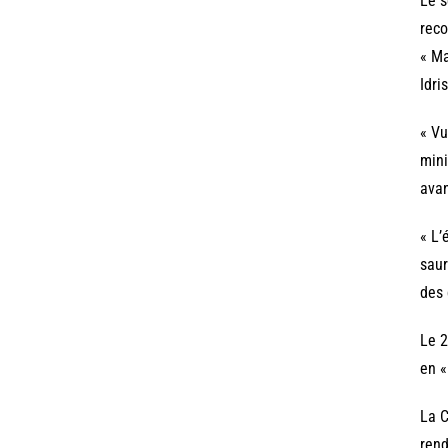
Le s
reco
« Ma
Idr
« Vu
mini
avan
« L’
saur
des 
Le 2
en «
La C
rend