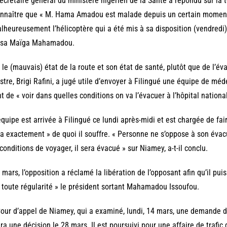
ecrétaire général du ministère nigérien de la Santé a répondu sur la té
nnaître que « M. Hama Amadou est malade depuis un certain moment
lheureusement l’hélicoptère qui a été mis à sa disposition (vendredi) 
issa Maïga Mahamadou.
 le (mauvais) état de la route et son état de santé, plutôt que de l’
stre, Brigi Rafini, a jugé utile d’envoyer à Filingué une équipe de méde
t de « voir dans quelles conditions on va l’évacuer à l’hôpital national
équipe est arrivée à Filingué ce lundi après-midi et est chargée de fai
a exactement » de quoi il souffre. « Personne ne s’oppose à son évacu
conditions de voyager, il sera évacué » sur Niamey, a-t-il conclu.
 mars, l’opposition a réclamé la libération de l’opposant afin qu’il p
 toute régularité » le président sortant Mahamadou Issoufou.
our d’appel de Niamey, qui a examiné, lundi, 14 mars, une demande d
ra une décision le 28 mars. Il est poursuivi pour une affaire de trafi