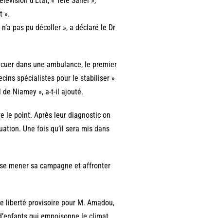
lévision d’Etat, « Télé Sahel »,
 ».
n’a pas pu décoller », a déclaré le Dr
évacuer dans une ambulance, le premier
cins spécialistes pour le stabiliser »
 de Niamey », a-t-il ajouté.
re le point. Après leur diagnostic on
ation. Une fois qu’il sera mis dans
uisse mener sa campagne et affronter
e liberté provisoire pour M. Amadou,
c d’enfants qui empoisonne le climat