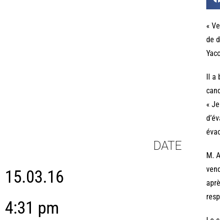
« Ve
de d
Yaco
Il a
cand
« Je
d’év
évac
DATE
M. A
vend
15.03.16
aprè
resp
4:31 pm