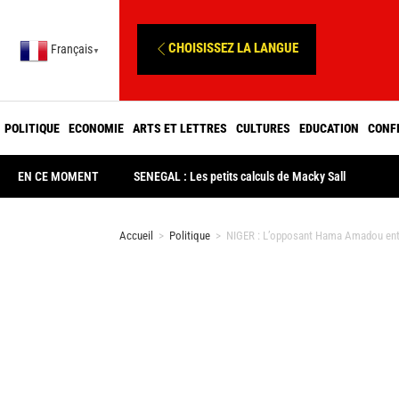
CHOISISSEZ LA LANGUE
Français
▼
POLITIQUE
ECONOMIE
ARTS ET LETTRES
CULTURES
EDUCATION
CONF
EN CE MOMENT
SENEGAL : Les petits calculs de Macky Sall
Accueil
>
Politique
>
NIGER : L’opposant Hama Amadou entre