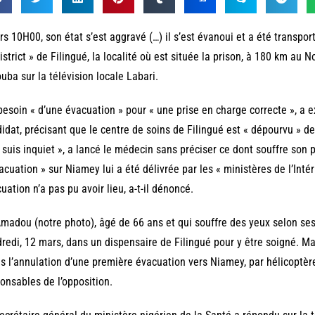
rs 10H00, son état s’est aggravé (…) il s’est évanoui et a été transpor
istrict » de Filingué, la localité où est située la prison, à 180 km au 
uba sur la télévision locale Labari.
 besoin « d’une évacuation » pour « une prise en charge correcte », a
idat, précisant que le centre de soins de Filingué est « dépourvu » 
 suis inquiet », a lancé le médecin sans préciser ce dont souffre son p
acuation » sur Niamey lui a été délivrée par les « ministères de l’Intér
uation n’a pas pu avoir lieu, a-t-il dénoncé.
madou (notre photo), âgé de 66 ans et qui souffre des yeux selon ses 
redi, 12 mars, dans un dispensaire de Filingué pour y être soigné. Mai
s l’annulation d’une première évacuation vers Niamey, par hélicoptère,
onsables de l’opposition.