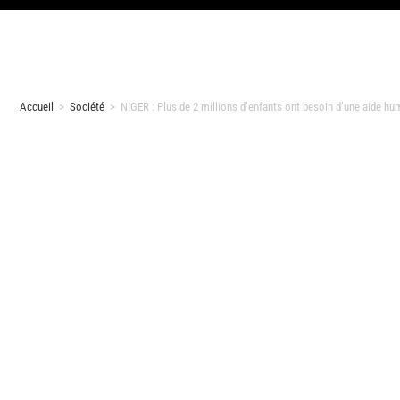
Accueil
>
Société
>
NIGER : Plus de 2 millions d’enfants ont besoin d’une aide hu