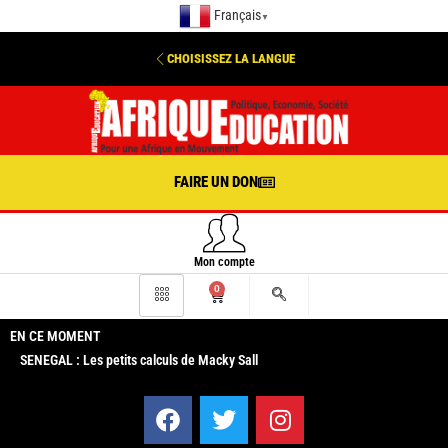
Français
▼
CHOISISSEZ LA LANGUE
FAIRE UN DON
Mon compte
0
EN CE MOMENT
SENEGAL : Les petits calculs de Macky Sall