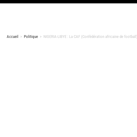
Accueil
>
Politique
>
NIGERIA-LIBYE : La CAF (Confédération africaine de football) 