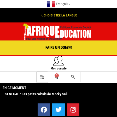
Français
▼
CHOISISSEZ LA LANGUE
FAIRE UN DON
Mon compte
0
EN CE MOMENT
SENEGAL : Les petits calculs de Macky Sall