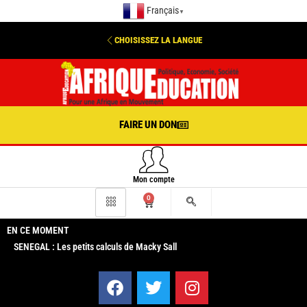
Français
▼
CHOISISSEZ LA LANGUE
FAIRE UN DON
Mon compte
0
EN CE MOMENT
SENEGAL : Les petits calculs de Macky Sall