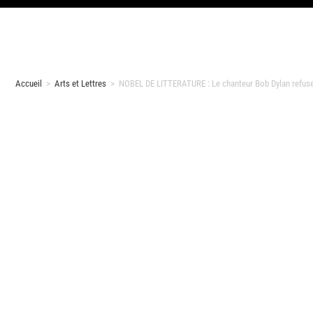
Accueil
>
Arts et Lettres
>
NOBEL DE LITTERATURE : Le chanteur Bob Dylan refuse 