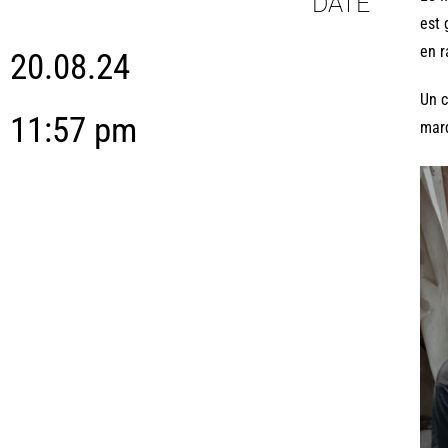
DATE
est 
en r
20.08.24
Un c
11:57 pm
marq