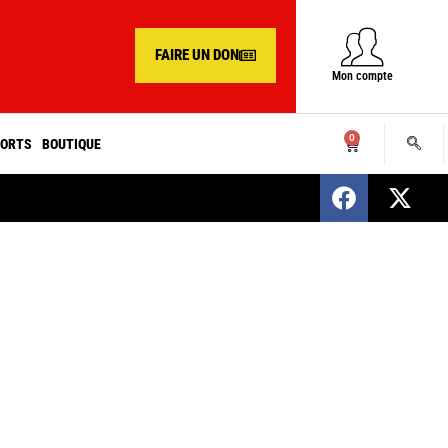
FAIRE UN DON
Mon compte
0
ORTS
BOUTIQUE
SENEGAL : Nomination d’un nouveau présiden