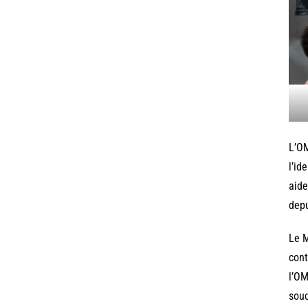
L’OM
l’id
aide
depu
Le M
cont
l’OM
souc