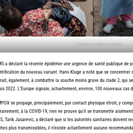
L’OMS dit contrôler la situation.
S a déclaré la récente épidémie une urgence de santé publique de po
entification du nouveau variant. Hans Kluge a noté que se concentrer 
rait, également, à combattre la souche moins grave du clade 2, qui 
is 2022. L’Europe signale, actuellement, environ, 100 nouveaux cas 
POX se propage, principalement, par contact physique étroit, y compr
rairement, à la COVID-19, rien ne prouve qu’il se transmette aisément
S, Tarik Jasarevic, a déclaré que si les autorités sanitaires doivent re
hes plus transmissibles, il n’existe actuellement aucune recommanda