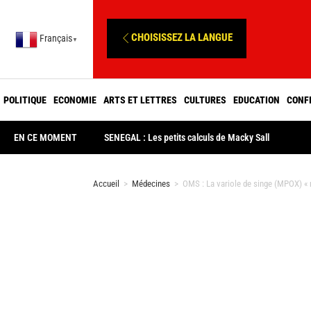
CHOISISSEZ LA LANGUE
Français
▼
POLITIQUE
ECONOMIE
ARTS ET LETTRES
CULTURES
EDUCATION
CONF
EN CE MOMENT
SENEGAL : Les petits calculs de Macky Sall
Accueil
>
Médecines
>
OMS : La variole de singe (MPOX) « 