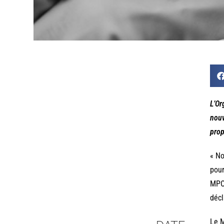
L’Or
nouv
prop
« No
pour
MPOX
décl
Le M