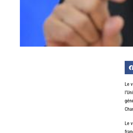
Le v
l’Un
géné
Cha
Le v
fran