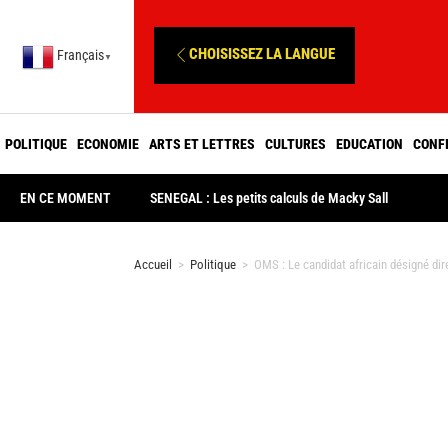
CHOISISSEZ LA LANGUE
Français
▼
POLITIQUE
ECONOMIE
ARTS ET LETTRES
CULTURES
EDUCATION
CONF
EN CE MOMENT
SENEGAL : Les petits calculs de Macky Sall
Accueil
>
Politique
>
OMS : Le candidat africain désigné dir