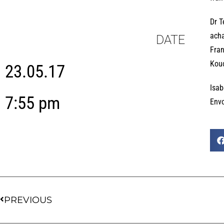
Dr T
acha
DATE
Fran
Kouc
23.05.17
Isa
7:55 pm
Env
PREVIOUS