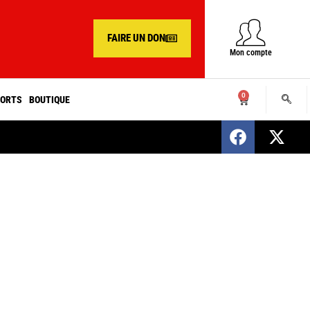
FAIRE UN DON
Mon compte
0
ORTS
BOUTIQUE
SENEGAL : Nomination d’un nouveau présiden