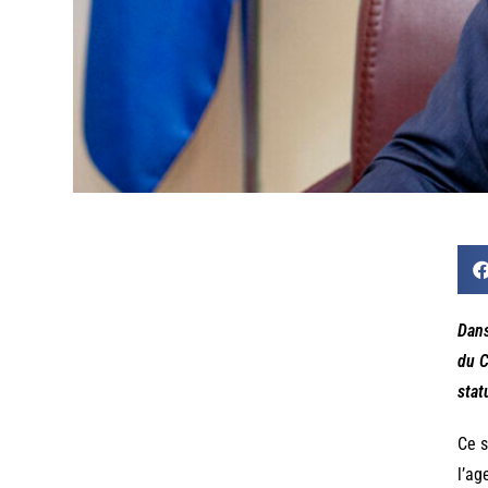
Dans
du C
stat
Ce s
l’ag