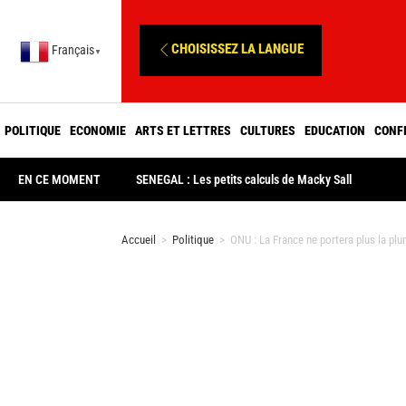
CHOISISSEZ LA LANGUE
Français
▼
POLITIQUE
ECONOMIE
ARTS ET LETTRES
CULTURES
EDUCATION
CONF
EN CE MOMENT
SENEGAL : Les petits calculs de Macky Sall
Accueil
>
Politique
>
ONU : La France ne portera plus la plu