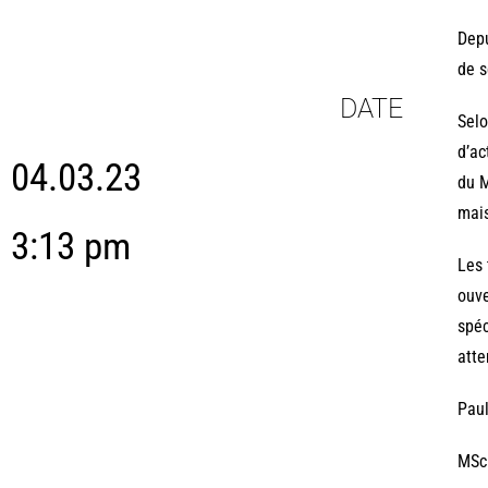
Depu
de s
DATE
Selo
d’ac
04.03.23
du M
mai
3:13 pm
Les 
ouve
spéc
atte
Paul
MSc 