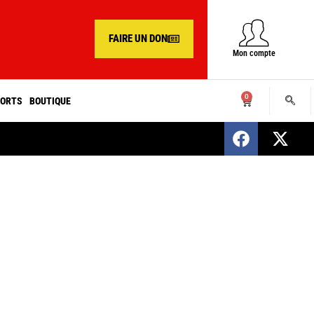
FAIRE UN DON
Mon compte
0
ORTS
BOUTIQUE
SENEGAL : Nomination d’un nouveau présiden