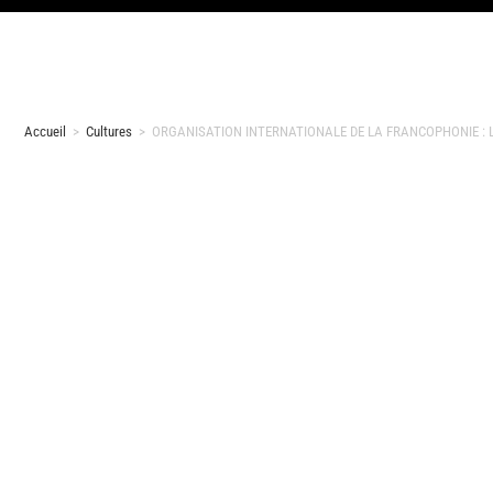
Accueil
>
Cultures
>
ORGANISATION INTERNATIONALE DE LA FRANCOPHONIE : Le coup