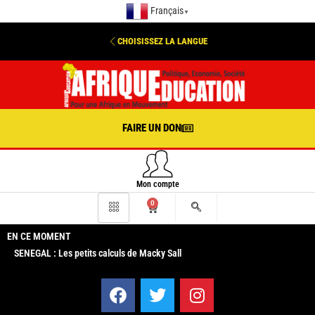
Français
▼
CHOISISSEZ LA LANGUE
FAIRE UN DON
Mon compte
0
EN CE MOMENT
SENEGAL : Les petits calculs de Macky Sall