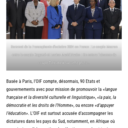
Sommet de la Francophonie d’octobre 2024 en France : Le couple Macron
entre le couple Kagamé et Louise Mushikiwabo : On notera l’absence du
couple Tshisekedi sur cette photo…
Basée à Paris, l’OIF compte, désormais, 90 Etats et
gouvernements avec pour mission de promouvoir la
«langue
française et la diversité culturelle et linguistique»
,
«la paix, la
démocratie et les droits de l’Homme»
, ou encore
«d’appuyer
l’éducation»
. L’OIF est surtout accusée d’accompagner les
dictatures dans les pays du Sud, notamment, en Afrique où