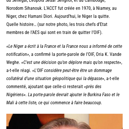
du Sénégal, Léopold Sédar Senghor, et du Cambodge,
Norodom Sihanouk. L’ACCT fut créée en 1970, à Niamey, au
Niger, chez Hamani Diori. Aujourd’hui, le Niger la quitte.
Quelle histoire… (sur notre photo, les trois chefs d’Etat
membres de l’AES qui sont en train de quitter l’OIF).
«Le Niger a écrit à la France et la France nous a informé de cette
notification»
, a confirmé la porte-parole de l’OIF, Oria K. Vande
Weghe.
«C’est une décision qu’on déplore mais qu’on respecte»
,
a-t-elle réagi.
«L’OIF considère peut-être être un dommage
collatéral d’une situation géopolitique qui la dépasse»
, a-t-elle
commenté, ajoutant que celle-ci resterait
«près des
Nigériens».
La porte-parole devrait ajouter le Burkina Faso et le
Mali à cette liste, ce qui commence à faire beaucoup.