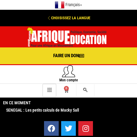
Français
▼
CHOISISSEZ LA LANGUE
FAIRE UN DON
Mon compte
0
EN CE MOMENT
SENEGAL : Les petits calculs de Macky Sall