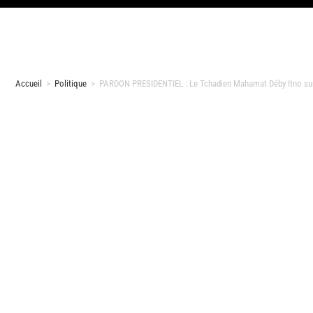
Accueil
>
Politique
>
PARDON PRESIDENTIEL : Le Tchadien Mahamat Déby Itno sur 