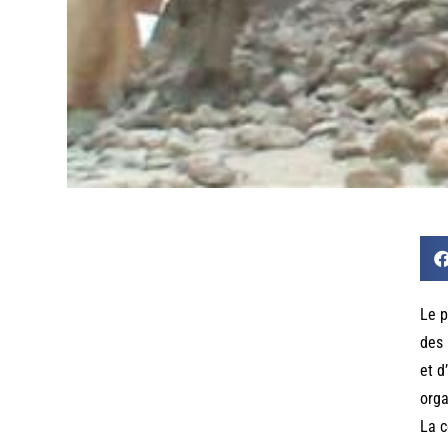
Le p
des 
et d
orga
La c