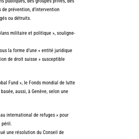
ions publiques, des groupes privés, des
 de prévention, d’intervention
és ou détruits.
lans militaire et politique », souligne-
ous la forme d’une « entité juridique
on de droit suisse » susceptible
Global Fund », le Fonds mondial de lutte
f basée, aussi, à Genève, selon une
eau international de refuges » pour
péril.
oqué une résolution du Conseil de