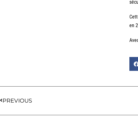
sécu
Cett
en 2
Ave
PREVIOUS