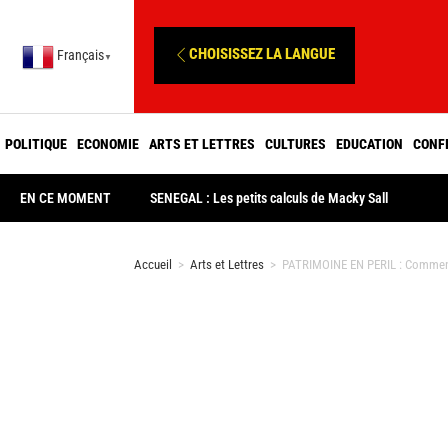
CHOISISSEZ LA LANGUE
Français
▼
POLITIQUE
ECONOMIE
ARTS ET LETTRES
CULTURES
EDUCATION
CONF
EN CE MOMENT
SENEGAL : Les petits calculs de Macky Sall
Accueil
>
Arts et Lettres
>
PATRIMOINE EN PERIL : Comment 