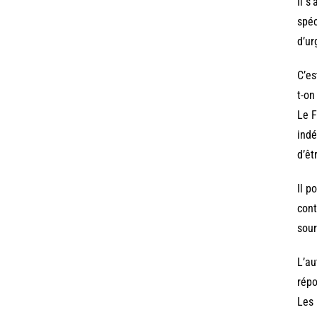
Il s
spéc
d’ur
C’es
t-on
Le F
indé
d’êt
Il p
cont
sour
L’au
répo
Les 