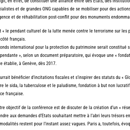
’agit, en effet, de constituer une alliance entre des Etats, des institut
ialistes et de grandes ONG capables de se mobiliser pour des actions
gence et de réhabilitation post-conflit pour des monuments endommag
t « le pendant culturel de la lutte menée contre le terrorisme sur les p
 côté français.
onds international pour la protection du patrimoine serait constitué s
pendante », selon un document préparatoire, qui évoque une « fondati
re établie, à Genève, dès 2017.
ourrait bénéficier d’incitations fiscales et s’inspirer des statuts du « 
re le sida, la tuberculose et le paludisme, fondation à but non lucrati
ce française.
tre objectif de la conférence est de discuter de la création d’un « rés
ndre aux demandes d’Etats souhaitant mettre à l’abri leurs trésors en 
modalités restent pour l’instant assez vagues. Paris a, toutefois, év