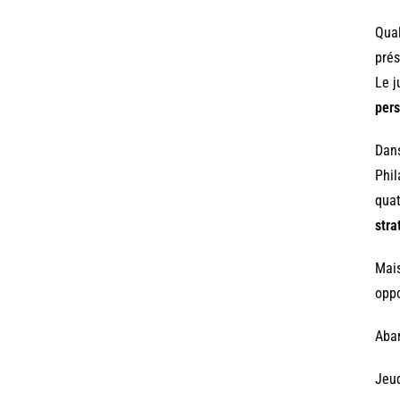
Qual
prés
Le j
pers
Dans
Phil
quat
stra
Mais
oppo
Aban
Jeud