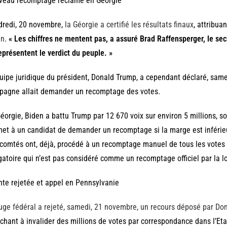
veau recomptage réclamé en Géorgie
dredi, 20 novembre,
la Géorgie a certifié les résultats finaux
, attribua
en
.
« Les chiffres ne mentent pas, a assuré Brad Raffensperger, le secr
représentent le verdict du peuple. »
uipe juridique du président, Donald Trump, a cependant déclaré, sam
pagne allait demander un recomptage des votes.
éorgie, Biden a battu Trump par 12 670 voix sur environ 5 millions, soit
et à un candidat de demander un recomptage si la marge est inférieu
comtés ont, déjà, procédé à un recomptage manuel de tous les votes e
gatoire qui n’est pas considéré comme un recomptage officiel par la lo
nte rejetée et appel en Pennsylvanie
uge fédéral a rejeté, samedi, 21 novembre, un recours déposé par Do
chant à invalider des millions de votes par correspondance dans l’Et