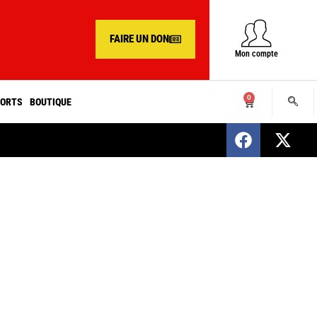
FAIRE UN DON
Mon compte
0
ORTS
BOUTIQUE
SENEGAL : Nomination d’un nouveau présiden