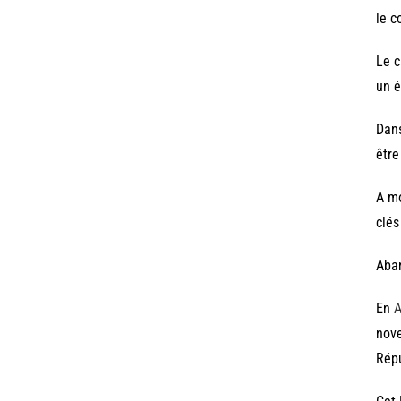
le c
Le c
un é
Dans
être
A mo
clés
Aban
En
A
nove
Répu