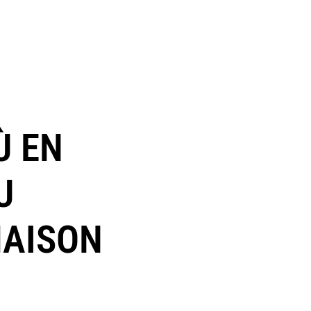
Ù EN
U
MAISON