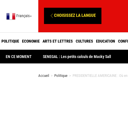
CHOISISSEZ LA LANGUE
Français
▼
POLITIQUE
ECONOMIE
ARTS ET LETTRES
CULTURES
EDUCATION
CONF
EN CE MOMENT
SENEGAL : Les petits calculs de Macky Sall
Accueil
>
Politique
>
PRESIDENTIELLE AMERICAINE : Où en so