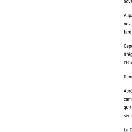
nove
Aupa
nove
tard
Cepe
irré
l’Et
Dem
Aprè
camp
qu’e
seul
La C