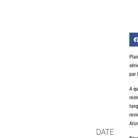
Plai
séri
par 
A q
rest
tang
revi
Ariz
DATE