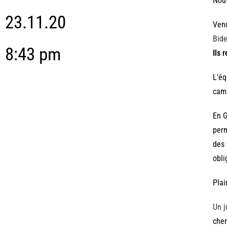
Nou
23.11.20
Ven
Bid
8:43 pm
Ils 
L’éq
cam
En G
perm
des 
obli
Plai
Un j
cher