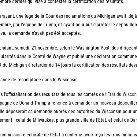
mbre dernier qui vise à contester la certification des résultats.
ravant, une juge de la Cour des réclamations du Michigan avait, déjà
mbre, par l’équipe de Trump, et ayant pour but d’arrêter le dépouille
ive, la demande n’avait pas été acceptée.
ndant, samedi, 21 novembre, selon le Washington Post, des dirigean
gularités dans le Comté de Wayne et publié une déclaration commune 
at du Michigan à retarder de 14 jours la certification des résultats de
ande de recomptage dans le Wisconsin
s l’officialisation des résultats de tous les comtés de
l’Etat du Wiscon
agne de Donald Trump a renoncé à demander un nouveau dépouillemen
lle déposerait sa demande auprès des autorités du Wisconsin pour 
ement : celui de Milwaukee, plus grande ville de l’Etat, et celui de Da
ommission électorale de l’Etat a confirmé avoir reçu les trois million