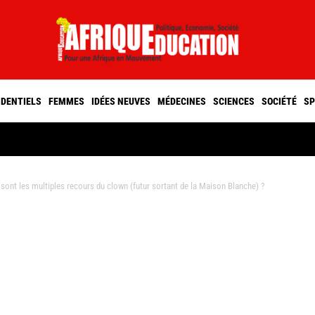
IDENTIELS
FEMMES
IDÉES NEUVES
MÉDECINES
SCIENCES
SOCIÉTÉ
SP
nt les multiples recours du clown (futur sortant de la Maison Blanche) ?