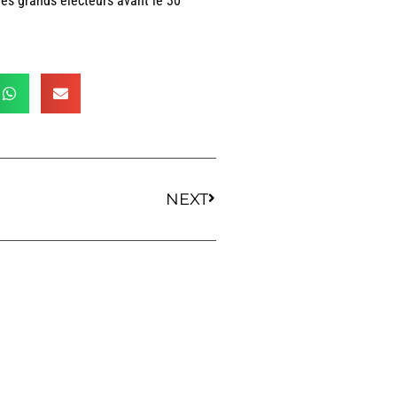
 des grands électeurs avant le 30
NEXT