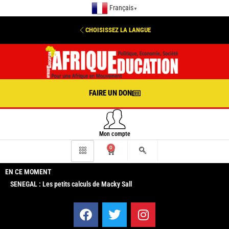
Français
▼
CHOISISSEZ LA LANGUE
FAIRE UN DON
Mon compte
0
EN CE MOMENT
SENEGAL : Les petits calculs de Macky Sall