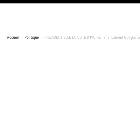
Accueil
>
Politique
>
PRESIDENTIELLE EN COTE D’IVOIRE : Et si Laurent Gbagbo s