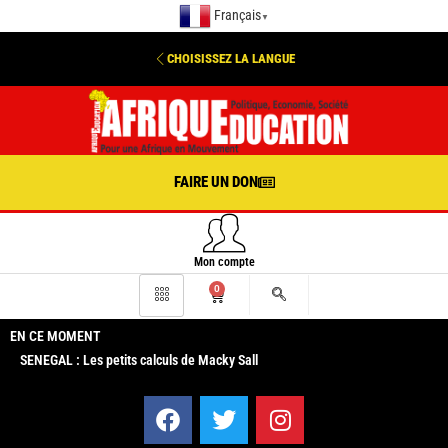
Français
▼
CHOISISSEZ LA LANGUE
FAIRE UN DON
Mon compte
0
EN CE MOMENT
SENEGAL : Les petits calculs de Macky Sall