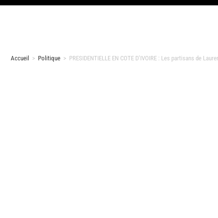
Accueil
>
Politique
>
PRESIDENTIELLE EN COTE D’IVOIRE : Les partisans de Laurent G