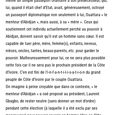
même un simple passeport ordinaire à son prédécesseur, qui,
lui, quand il était chef d’Etat, avait, généreusement, octroyé
un passeport diplomatique non seulement à lui, Ouattara « le
menteur d’Abidjan », mais aussi, à sa « mère ». Ceux qui
soutiennent cet individu actuellement perché au pouvoir à
Abidjan, doivent savoir qu’il est un homme sans cœur. Il est
capable de tuer père, mère, femme(s), enfants, neveux,
nièces, oncles, tantes, beaux-parents, etc. pour garder le
pouvoir. Malheureusement pour lui, ce ne sera plus possible
cette fois car il ne sera pas le prochain président de la Côte
d’Ivoire. C’en est fini de l’i-n-f-a-n-t-i-l-i-s-a-t-i-o-n du grand
peuple de Côte d’Ivoire par le couple Ouattara.
On imagine à peine croyable que dans ce contexte, « le
menteur d’Abidjan » a osé proposé au président, Laurent
Gbagbo, de rester neutre (sans donner un mot d’ordre)
pendant cette élection (à laquelle il a été exclu par ses