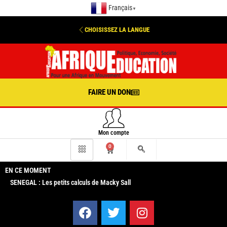
Français
▼
CHOISISSEZ LA LANGUE
FAIRE UN DON
Mon compte
0
EN CE MOMENT
SENEGAL : Les petits calculs de Macky Sall