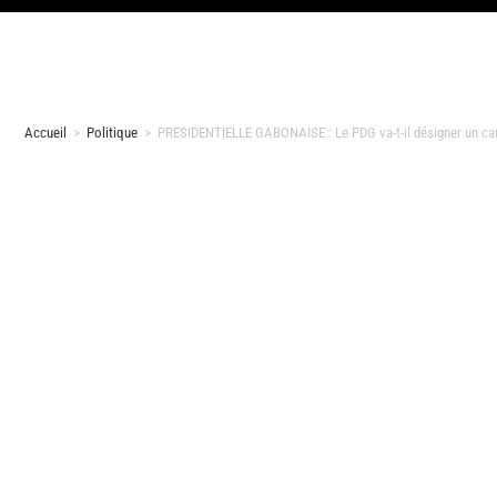
Accueil
>
Politique
>
PRESIDENTIELLE GABONAISE : Le PDG va-t-il désigner un can