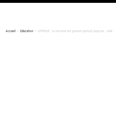
Accueil
>
Education
>
AFRIQUE : Le racisme est présent partout jusqu’en …Inde