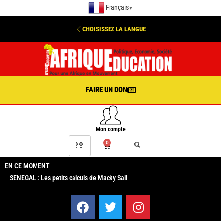
Français
▼
CHOISISSEZ LA LANGUE
FAIRE UN DON
Mon compte
0
EN CE MOMENT
SENEGAL : Les petits calculs de Macky Sall