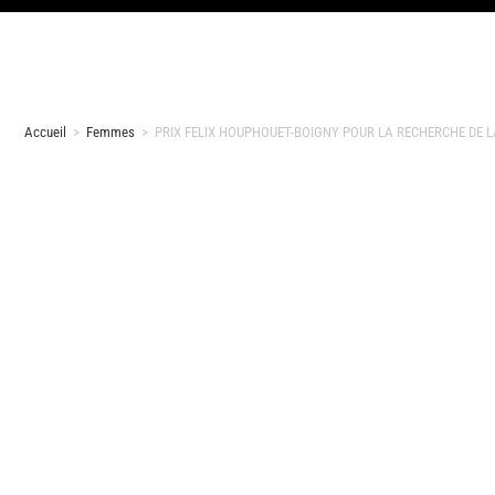
Accueil
>
Femmes
>
PRIX FELIX HOUPHOUET-BOIGNY POUR LA RECHERCHE DE LA P