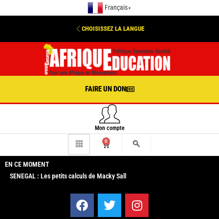
Français
▼
CHOISISSEZ LA LANGUE
FAIRE UN DON
Mon compte
0
EN CE MOMENT
SENEGAL : Les petits calculs de Macky Sall