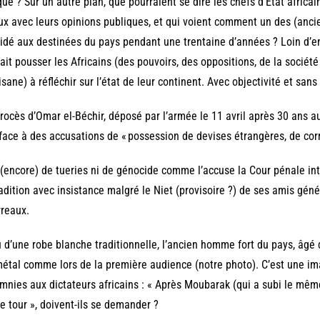
que ? Sur un autre plan, que pourraient se dire les chefs d’Etat africa
ux avec leurs opinions publiques, et qui voient comment un des (anciens
idé aux destinées du pays pendant une trentaine d’années ? Loin d’en
ait pousser les Africains (des pouvoirs, des oppositions, de la société 
isane) à réfléchir sur l’état de leur continent. Avec objectivité et sans
rocès d’Omar el-Béchir, déposé par l’armée le 11 avril après 30 ans au 
 face à des accusations de « possession de devises étrangères, de corru
(encore) de tueries ni de génocide comme l’accuse la Cour pénale in
adition avec insistance malgré le Niet (provisoire ?) de ses amis gén
reaux.
 d’une robe blanche traditionnelle, l’ancien homme fort du pays, âgé
étal comme lors de la première audience (notre photo). C’est une ima
mnies aux dictateurs africains : « Après Moubarak (qui a subi le mêm
le tour », doivent-ils se demander ?