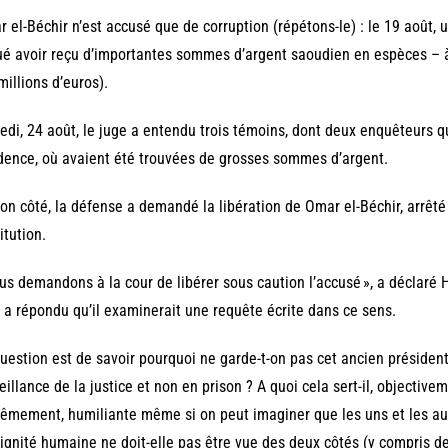
 el-Béchir n’est accusé que de corruption (répétons-le) : le 19 août, u
é avoir reçu d’importantes sommes d’argent saoudien en espèces – à 
millions d’euros).
di, 24 août, le juge a entendu trois témoins, dont deux enquêteurs q
dence, où avaient été trouvées de grosses sommes d’argent.
on côté, la défense a demandé la libération de Omar el-Béchir, arrêté 
itution.
us demandons à la cour de libérer sous caution l’accusé », a déclaré
 a répondu qu’il examinerait une requête écrite dans ce sens.
uestion est de savoir pourquoi ne garde-t-on pas cet ancien président
eillance de la justice et non en prison ? A quoi cela sert-il, objective
êmement, humiliante même si on peut imaginer que les uns et les au
ignité humaine ne doit-elle pas être vue des deux côtés (y compris d