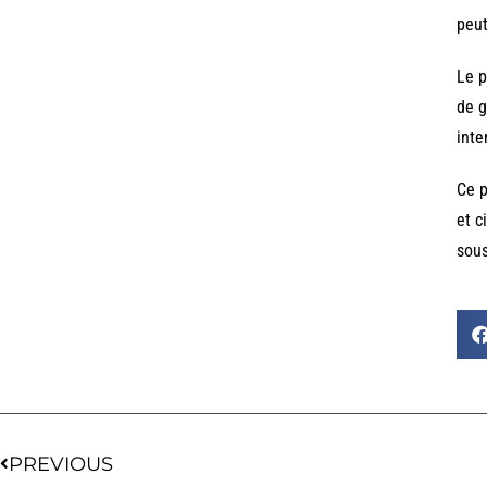
peut
Le p
de g
inte
Ce p
et c
sous
PREVIOUS