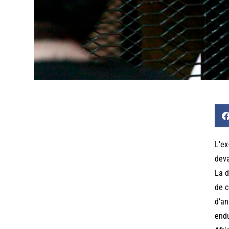
L’ex
deva
La d
de c
d’an
endu