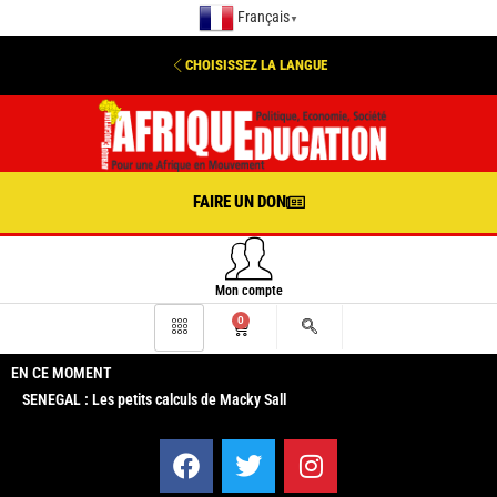
Français
▼
CHOISISSEZ LA LANGUE
FAIRE UN DON
Mon compte
0
EN CE MOMENT
SENEGAL : Les petits calculs de Macky Sall