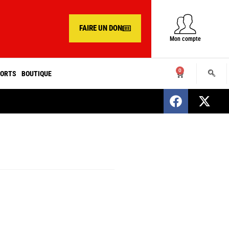
FAIRE UN DON
Mon compte
0
ORTS
BOUTIQUE
SENEGAL : Nomination d’un nouveau présiden